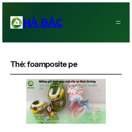
HÀ BẮC
Thẻ:
foamposite pe