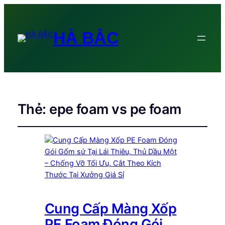
HÀ BẮC
Thẻ:
epe foam vs pe foam
Cung Cấp Màng Xốp
PE Foam Đóng Gói