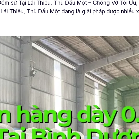
 sứ Tại Lái Thiêu, Thủ Dầu Một – Chống Vỡ Tối Ưu, 
ái Thiêu, Thủ Dầu Một đang là giải pháp được nhiều