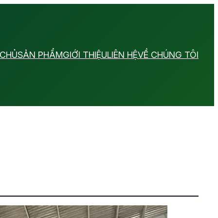
 CHỦ
SẢN PHẨM
GIỚI THIỆU
LIÊN HỆ
VỀ CHÚNG TÔI