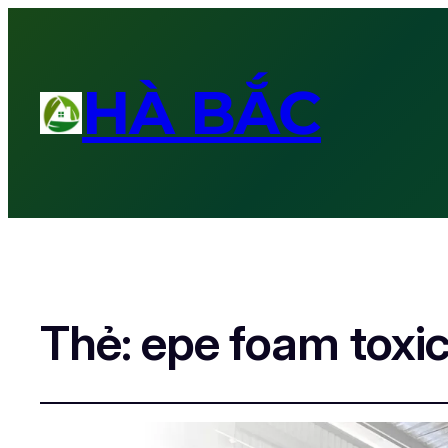
HÀ BẮC
Thẻ:
epe foam toxi