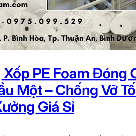
Xốp PE Foam Đóng G
Dầu Một – Chống Vỡ Tố
Xưởng Giá Sỉ