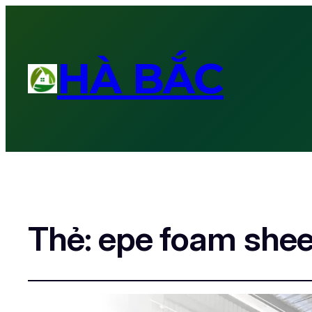
HÀ BẮC
Thẻ:
epe foam shee