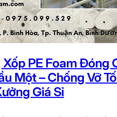
Xốp PE Foam Đóng G
Dầu Một – Chống Vỡ Tố
Xưởng Giá Sỉ