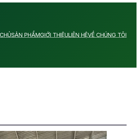
 CHỦ
SẢN PHẨM
GIỚI THIỆU
LIÊN HỆ
VỀ CHÚNG TÔI