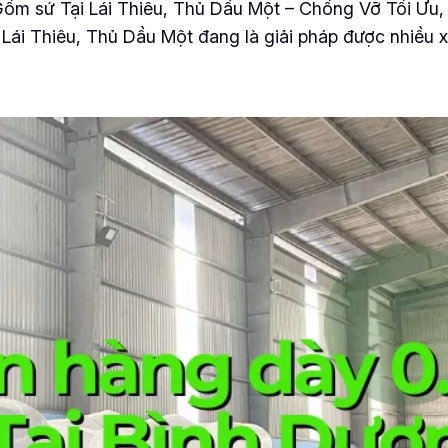
 sứ Tại Lái Thiêu, Thủ Dầu Một – Chống Vỡ Tối Ưu, 
ái Thiêu, Thủ Dầu Một đang là giải pháp được nhiều