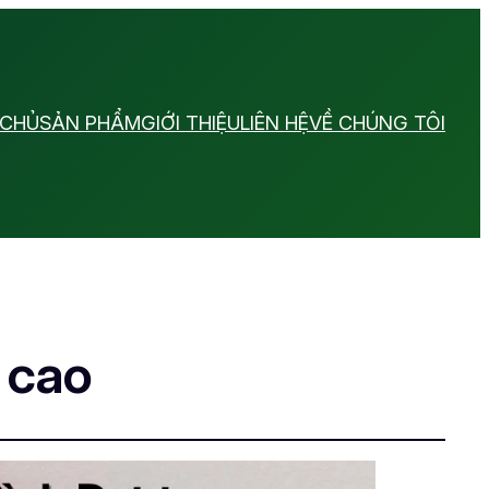
 CHỦ
SẢN PHẨM
GIỚI THIỆU
LIÊN HỆ
VỀ CHÚNG TÔI
 cao