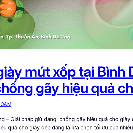
iày mút xốp tại Bình 
chống gãy hiệu quả ch
FOAM
ng – Giải pháp giữ dáng, chống gãy hiệu quả cho giày 
ệu quả cho giày dép đang là lựa chọn tối ưu của nhiề