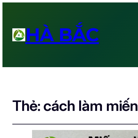
HÀ BẮC
Thẻ:
cách làm miến