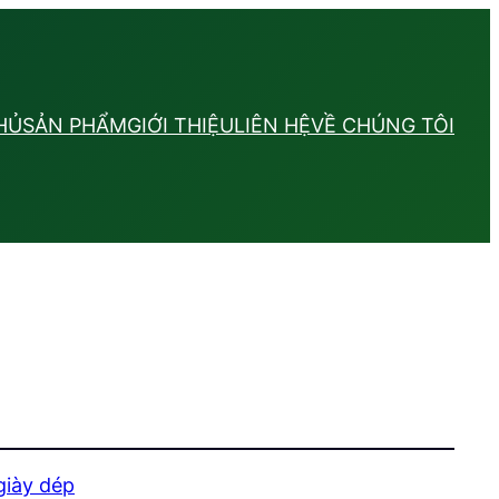
HỦ
SẢN PHẨM
GIỚI THIỆU
LIÊN HỆ
VỀ CHÚNG TÔI