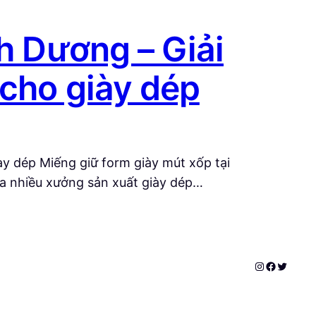
nh Dương – Giải
 cho giày dép
ày dép Miếng giữ form giày mút xốp tại
ủa nhiều xưởng sản xuất giày dép…
Instagram
Faceboo
Twitter