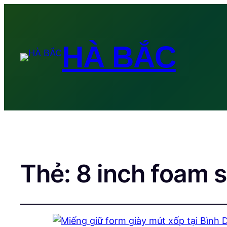
HÀ BẮC
Thẻ:
8 inch foam 