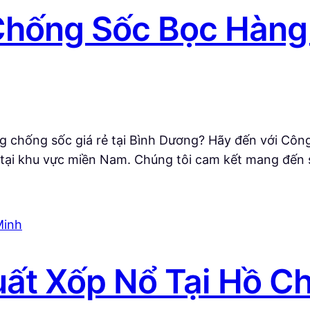
hống Sốc Bọc Hàng G
g chống sốc giá rẻ tại Bình Dương? Hãy đến với Côn
 1 tại khu vực miền Nam. Chúng tôi cam kết mang đế
ất Xốp Nổ Tại Hồ Ch