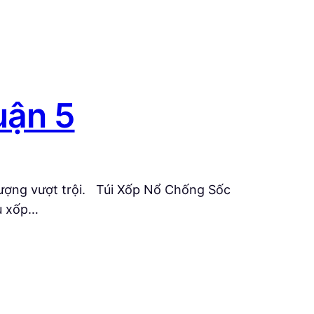
uận 5
lượng vượt trội. Túi Xốp Nổ Chống Sốc
ệu xốp…