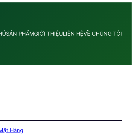
HỦ
SẢN PHẨM
GIỚI THIỆU
LIÊN HỆ
VỀ CHÚNG TÔI