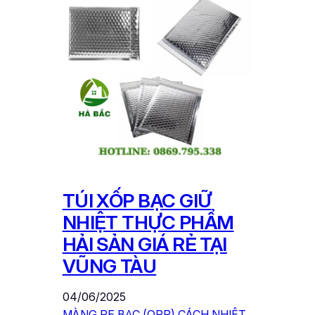
TÚI XỐP BẠC GIỮ
NHIỆT THỰC PHẨM
HẢI SẢN GIÁ RẺ TẠI
VŨNG TÀU
04/06/2025
MÀNG PE BẠC (OPP) CÁCH NHIỆT