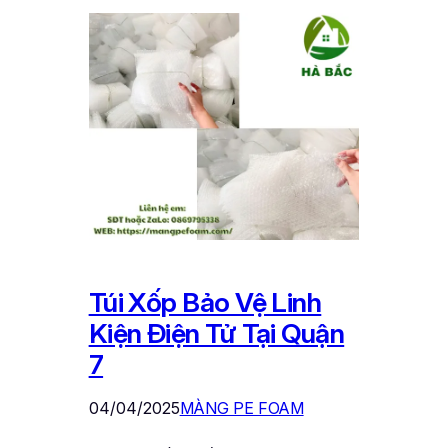
Túi Xốp Bảo Vệ Linh
Kiện Điện Tử Tại Quận
7
04/04/2025
MÀNG PE FOAM