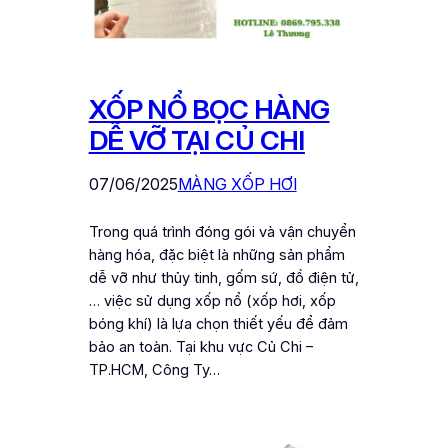
XỐP NỔ BỌC HÀNG
DỄ VỠ TẠI CỦ CHI
07/06/2025
MÀNG XỐP HƠI
Trong quá trình đóng gói và vận chuyển
hàng hóa, đặc biệt là những sản phẩm
dễ vỡ như thủy tinh, gốm sứ, đồ điện tử,
… việc sử dụng xốp nổ (xốp hơi, xốp
bóng khí) là lựa chọn thiết yếu để đảm
bảo an toàn. Tại khu vực Củ Chi –
TP.HCM, Công Ty…