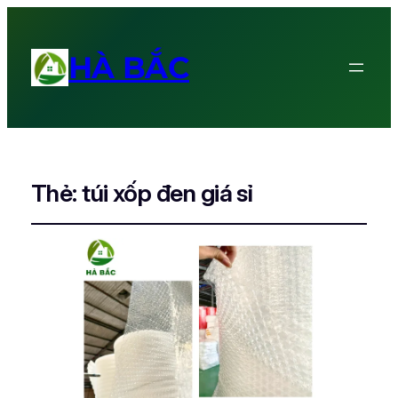
HÀ BẮC
Thẻ:
túi xốp đen giá sỉ