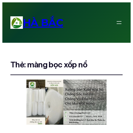
HÀ BẮC
Thẻ:
màng bọc xốp nổ