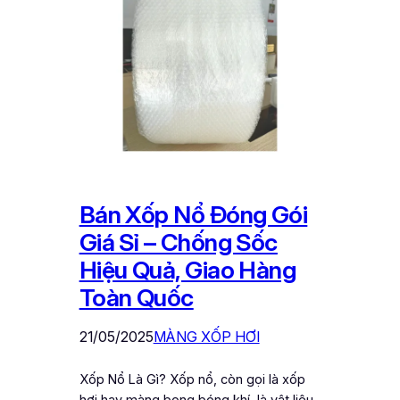
Bán Xốp Nổ Đóng Gói
Giá Sỉ – Chống Sốc
Hiệu Quả, Giao Hàng
Toàn Quốc
21/05/2025
MÀNG XỐP HƠI
Xốp Nổ Là Gì? Xốp nổ, còn gọi là xốp
hơi hay màng bong bóng khí, là vật liệu