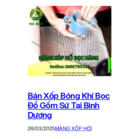
Bán Xốp Bóng Khí Bọc
Đồ Gốm Sứ Tại Bình
Dương
26/03/2025
MÀNG XỐP HƠI