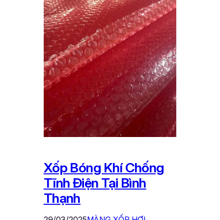
Xốp Bóng Khí Chống
Tĩnh Điện Tại Bình
Thạnh
29/03/2025
MÀNG XỐP HƠI