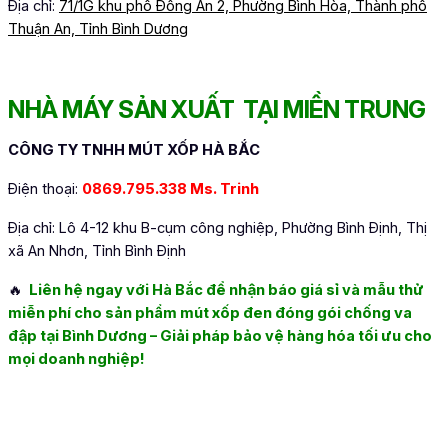
Địa chỉ:
71/1G khu phố Đồng An 2, Phường Bình Hòa, Thành phố
Thuận An, Tỉnh Bình Dương
NHÀ MÁY SẢN XUẤT TẠI MIỀN TRUNG
CÔNG TY TNHH MÚT XỐP HÀ BẮC
Điện thoại:
0869.795.338 Ms. Trinh
Địa chỉ: Lô 4-12 khu B-cụm công nghiệp, Phường Bình Định, Thị
xã An Nhơn, Tỉnh Bình Định
🔥
Liên hệ ngay với Hà Bắc để nhận báo giá sỉ và mẫu thử
miễn phí cho sản phẩm
mút xốp đen đóng gói chống va
đập tại Bình Dương
– Giải pháp bảo vệ hàng hóa tối ưu cho
mọi doanh nghiệp!