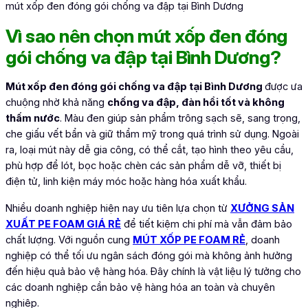
mút xốp đen đóng gói chống va đập tại Bình Dương
Vì sao nên chọn mút xốp đen đóng
gói chống va đập tại Bình Dương?
Mút xốp đen
đóng gói chống va đập tại Bình Dương
được ưa
chuộng nhờ khả năng
chống va đập, đàn hồi tốt và không
thấm nước
. Màu đen giúp sản phẩm trông sạch sẽ, sang trọng,
che giấu vết bẩn và giữ thẩm mỹ trong quá trình sử dụng. Ngoài
ra, loại mút này dễ gia công, có thể cắt, tạo hình theo yêu cầu,
phù hợp để lót, bọc hoặc chèn các sản phẩm dễ vỡ, thiết bị
điện tử, linh kiện máy móc hoặc hàng hóa xuất khẩu.
Nhiều doanh nghiệp hiện nay ưu tiên lựa chọn từ
XƯỞNG SẢN
XUẤT PE FOAM GIÁ RẺ
để tiết kiệm chi phí mà vẫn đảm bảo
chất lượng. Với nguồn cung
MÚT XỐP PE FOAM RẺ
, doanh
nghiệp có thể tối ưu ngân sách đóng gói mà không ảnh hưởng
đến hiệu quả bảo vệ hàng hóa. Đây chính là vật liệu lý tưởng cho
các doanh nghiệp cần bảo vệ hàng hóa an toàn và chuyên
nghiệp.