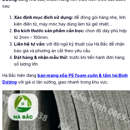
sau:
Xác định mục đích sử dụng:
để đóng gói hàng nhẹ, linh
kiện điện tử, máy móc hay dùng làm túi giữ nhiệt…
Đo kích thước sản phẩm cần bọc:
chọn độ dày phù hợp
từ 2mm – 100mm.
Liên hệ tư vấn:
với đội ngũ kỹ thuật của Hà Bắc để nhận
báo giá và phương án cắt theo yêu cầu.
Đặt hàng & nhận mẫu thử:
trước khi tiến hành đơn hàng
số lượng lớn.
Hà Bắc hiện đang
bán màng xốp PE foam cuộn & tấm tại Bình
Dương
với giá sỉ tận xưởng, giao nhanh trong khu vực.