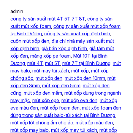
admin
công ty sản xuất mút 4T 5T 7T 8T
, 
công ty sản
xuất mút xốp foam
, 
công ty sản xuất mút xốp foam
tại Bình Dương
, 
công ty sản xuất xốp định hình
, 
cuộn mút xốp đen
, 
địa chỉ nhà máy sản xuất mút
xốp định hình
, 
giá bán xốp định hình
, 
giá tấm mút
xốp đen
, 
màng xốp pe foam
, 
Mút 10T tại Bình
Dương
, 
mút 4T
, 
mút 5T
, 
mút 7T tại Bình Dương
, 
mút
may balo
, 
mút may túi xách
, 
mút xốp
, 
mút xốp
chống sốc
, 
mút xốp đen
, 
mút xốp đen 10mm
, 
mút
xốp đen 3mm
, 
mút xốp đen 5mm
, 
mút xốp đen
cứng
, 
mút xốp đen mềm
, 
mút xốp dùng trong ngành
may mặc
, 
mút xốp epe
, 
mút xốp eva đen
, 
mút xốp
eva màu đen
, 
mút xốp foam đen
, 
mút xốp foam đen
dùng trong sản xuất balo-túi xách tại Bình Dương
, 
mút xốp lót chống ẩm cho áo
, 
mút xốp màu đen
, 
mút xốp may balo
, 
mút xốp may túi xách
, 
mút xốp