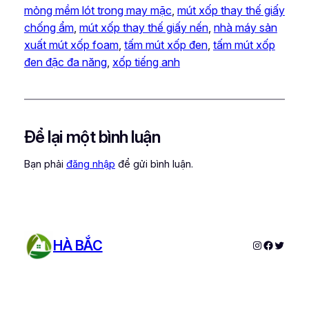
mỏng mềm lót trong may mặc
, 
mút xốp thay thế giấy
chống ẩm
, 
mút xốp thay thế giấy nến
, 
nhà máy sản
xuất mút xốp foam
, 
tấm mút xốp đen
, 
tấm mút xốp
đen đặc đa năng
, 
xốp tiếng anh
Để lại một bình luận
Bạn phải
đăng nhập
để gửi bình luận.
HÀ BẮC
Instagram
Faceboo
Twitter