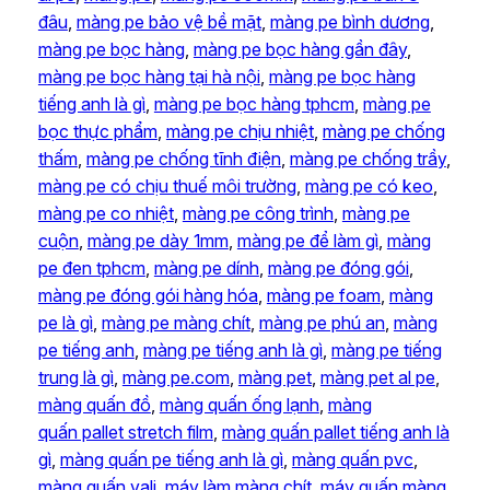
đâu
, 
màng pe bảo vệ bề mặt
, 
màng pe bình dương
, 
màng pe bọc hàng
, 
màng pe bọc hàng gần đây
, 
màng pe bọc hàng tại hà nội
, 
màng pe bọc hàng
tiếng anh là gì
, 
màng pe bọc hàng tphcm
, 
màng pe
bọc thực phẩm
, 
màng pe chịu nhiệt
, 
màng pe chống
thấm
, 
màng pe chống tĩnh điện
, 
màng pe chống trầy
, 
màng pe có chịu thuế môi trường
, 
màng pe có keo
, 
màng pe co nhiệt
, 
màng pe công trình
, 
màng pe
cuộn
, 
màng pe dày 1mm
, 
màng pe để làm gì
, 
màng
pe đen tphcm
, 
màng pe dính
, 
màng pe đóng gói
, 
màng pe đóng gói hàng hóa
, 
màng pe foam
, 
màng
pe là gì
, 
màng pe màng chít
, 
màng pe phú an
, 
màng
pe tiếng anh
, 
màng pe tiếng anh là gì
, 
màng pe tiếng
trung là gì
, 
màng pe.com
, 
màng pet
, 
màng pet al pe
, 
màng quấn đồ
, 
màng quấn ống lạnh
, 
màng
quấn pallet stretch film
, 
màng quấn pallet tiếng anh là
gì
, 
màng quấn pe tiếng anh là gì
, 
màng quấn pvc
, 
màng quấn vali
, 
máy làm màng chít
, 
máy quấn màng