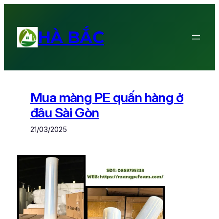
Chuyển
đến
phần
HÀ BẮC
nội
dung
Mua màng PE quấn hàng ở
đâu Sài Gòn
21/03/2025