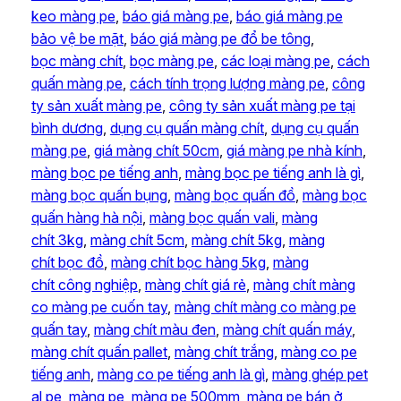
keo màng pe
, 
báo giá màng pe
, 
báo giá màng pe
bảo vệ be mặt
, 
báo giá màng pe đổ be tông
, 
bọc màng chít
, 
bọc màng pe
, 
các loại màng pe
, 
cách
quấn màng pe
, 
cách tính trọng lượng màng pe
, 
công
ty sản xuất màng pe
, 
công ty sản xuất màng pe tại
bình dương
, 
dụng cụ quấn màng chít
, 
dụng cụ quấn
màng pe
, 
giá màng chít 50cm
, 
giá màng pe nhà kính
, 
màng bọc pe tiếng anh
, 
màng bọc pe tiếng anh là gì
, 
màng bọc quấn bụng
, 
màng bọc quấn đồ
, 
màng bọc
quấn hàng hà nội
, 
màng bọc quấn vali
, 
màng
chít 3kg
, 
màng chít 5cm
, 
màng chít 5kg
, 
màng
chít bọc đồ
, 
màng chít bọc hàng 5kg
, 
màng
chít công nghiệp
, 
màng chít giá rẻ
, 
màng chít màng
co màng pe cuốn tay
, 
màng chít màng co màng pe
quấn tay
, 
màng chít màu đen
, 
màng chít quấn máy
, 
màng chít quấn pallet
, 
màng chít trắng
, 
màng co pe
tiếng anh
, 
màng co pe tiếng anh là gì
, 
màng ghép pet
al pe
, 
màng pe
, 
màng pe 500mm
, 
màng pe bán ở