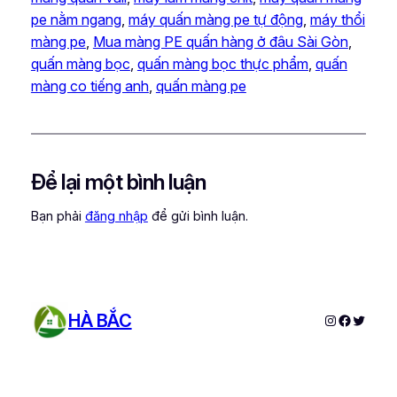
pe nằm ngang
, 
máy quấn màng pe tự động
, 
máy thổi
màng pe
, 
Mua màng PE quấn hàng ở đâu Sài Gòn
, 
quấn màng bọc
, 
quấn màng bọc thực phẩm
, 
quấn
màng co tiếng anh
, 
quấn màng pe
Để lại một bình luận
Bạn phải
đăng nhập
để gửi bình luận.
HÀ BẮC
Instagram
Faceboo
Twitter