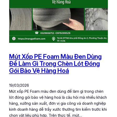
Mút Xốp PE Foam Màu Đen Dùng
Để Làm Gì Trong Chèn Lót Đóng
Gói Bảo Vệ Hàng Hoá
19/03/2026
Mút xốp PE Foam màu đen dùng để làm gì trong chèn
lót đóng gói bảo vệ hàng hoá là câu hỏi mà nhiều khách
hàng, xưởng sản xuất, đơn vị gia công và doanh nghiệp
kinh doanh hàng dễ trầy xước thường tìm kiếm trước khi
chọn vật liệu phù hợp. Trên thực tế, mút…