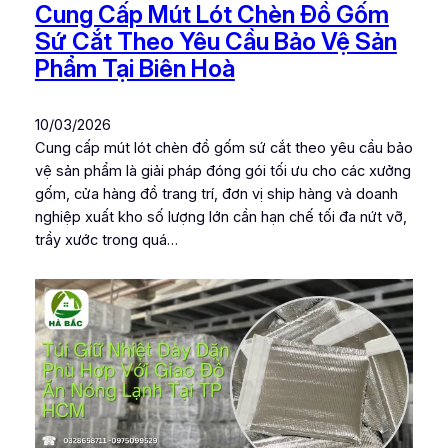
Cung Cấp Mút Lót Chèn Đồ Gốm
Sứ Cắt Theo Yêu Cầu Bảo Vệ Sản
Phẩm Tại Biên Hoà
10/03/2026
Cung cấp mút lót chèn đồ gốm sứ cắt theo yêu cầu bảo
vệ sản phẩm là giải pháp đóng gói tối ưu cho các xưởng
gốm, cửa hàng đồ trang trí, đơn vị ship hàng và doanh
nghiệp xuất kho số lượng lớn cần hạn chế tối đa nứt vỡ,
trầy xước trong quá…